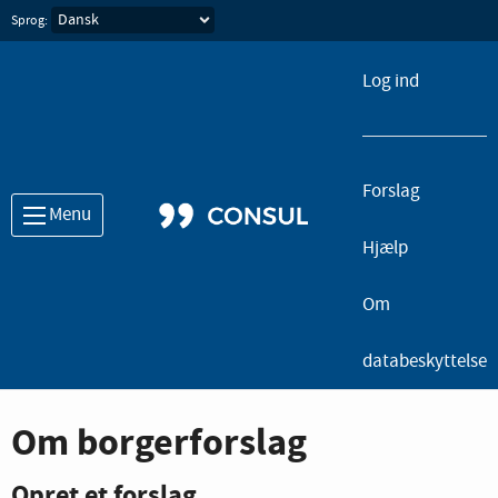
Sprog:
Log ind
Forslag
Menu
Hjælp
Om
databeskyttelse
Om borgerforslag
Opret et forslag